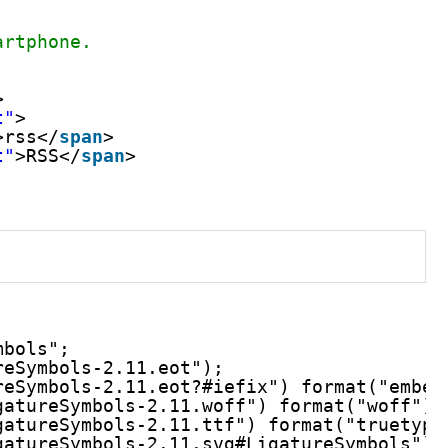
artphone.
>
t"
>
>rss</
span
>
t"
>RSS</
span
>
mbols";
reSymbols-2.11.eot");
reSymbols-2.11.eot?#iefix") format("embed
gatureSymbols-2.11.woff") format("woff"),
gatureSymbols-2.11.ttf") format("truetype
gatureSymbols-2.11.svg#LigatureSymbols") 