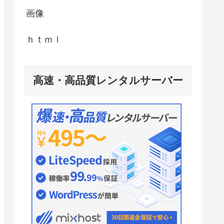
画像
ｈｔｍｌ
高速・高品質レンタルサーバー
ded-opentype"),
"),
format("svg");