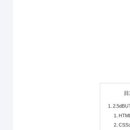
目
2.5dB
HT
CS