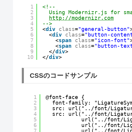
1
<!-- 
2
Using Modernizr.js for sm
3
http://modernizr.com
4
-->
5
<
div
class
=
"general-button"
6
<
div
class
=
"button-conten
7
<
span
class
=
"icon-font"
8
<
span
class
=
"button-tex
9
</
div
>
10
</
div
>
CSSのコードサンプル
1
@font-face {
2
font-family: "LigatureSy
3
src: url("../font/Ligatu
4
src: url("../font/Ligatu
5
url("../font/Li
6
url("../font/Li
7
url("../font/Li