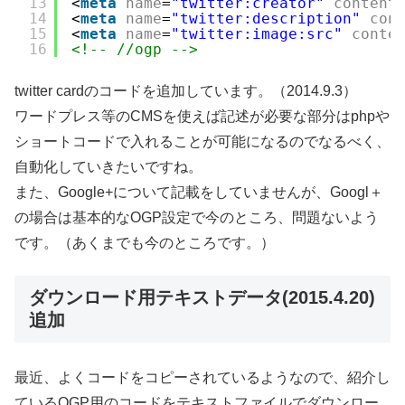
13
<
meta
name
=
"twitter:creator"
content
14
<
meta
name
=
"twitter:description"
con
15
<
meta
name
=
"twitter:image:src"
conte
16
<!-- //ogp -->
twitter cardのコードを追加しています。（2014.9.3）
ワードプレス等のCMSを使えば記述が必要な部分はphpや
ショートコードで入れることが可能になるのでなるべく、
自動化していきたいですね。
また、Google+について記載をしていませんが、Googl＋
の場合は基本的なOGP設定で今のところ、問題ないよう
です。（
あくまでも今のところです。
）
ダウンロード用テキストデータ(2015.4.20)
追加
最近、よくコードをコピーされているようなので、紹介し
ているOGP用のコードをテキストファイルでダウンロー