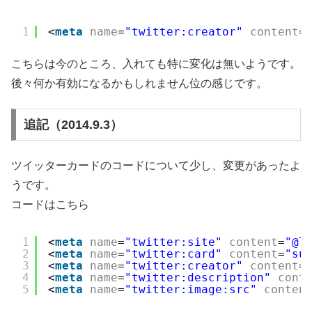
1
<
meta
name
=
"twitter:creator"
content
=
こちらは今のところ、入れても特に変化は無いようです。
後々何か有効になるかもしれません位の感じです。
追記（2014.9.3）
ツイッターカードのコードについて少し、変更があったよ
うです。
コードはこちら
1
<
meta
name
=
"twitter:site"
content
=
"@T
2
<
meta
name
=
"twitter:card"
content
=
"su
3
<
meta
name
=
"twitter:creator"
content
=
4
<
meta
name
=
"twitter:description"
cont
5
<
meta
name
=
"twitter:image:src"
conten