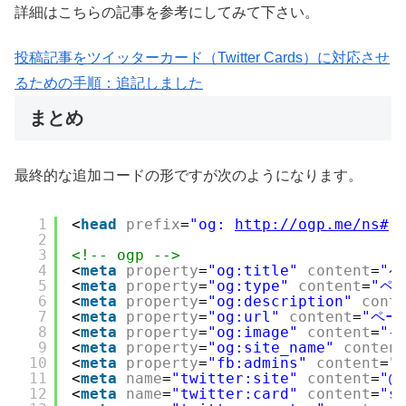
詳細はこちらの記事を参考にしてみて下さい。
投稿記事をツイッターカード（Twitter Cards）に対応させ
るための手順：追記しました
まとめ
最終的な追加コードの形ですが次のようになります。
1
<
head
prefix
=
"og: 
http://ogp.me/ns#
 
2
3
<!-- ogp -->
4
<
meta
property
=
"og:title"
content
=
"
5
<
meta
property
=
"og:type"
content
=
"ペ
6
<
meta
property
=
"og:description"
cont
7
<
meta
property
=
"og:url"
content
=
"ページ
8
<
meta
property
=
"og:image"
content
=
"イ
9
<
meta
property
=
"og:site_name"
conten
10
<
meta
property
=
"fb:admins"
content
=
"
11
<
meta
name
=
"twitter:site"
content
=
"@
12
<
meta
name
=
"twitter:card"
content
=
"s