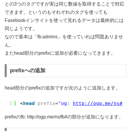
との3つのタグですが実は同じ数値を取得することで対応
できます。というのもそれぞれのタグを使っても
Faxebookインサイトを使って見れるデータは最終的には
同じようです。
なので基本は「fb:admins」を使っていれば問題ありませ
ん。
またhead部分のprefixに追加が必要になってきます。
prefixへの追加
head部分のprefixの追加ですが次のように追加します。
1
<
head
prefix
=
"og: 
http://ogp.me/ns#
 f
prefixの
fb: http://ogp.me/ns/fb#
の部分が追加になります。