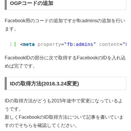
OGPコードの追加
Facebook用のコードの追加ですがfb:adminsの追加を行い
ます。
1
<
meta
property
=
"fb:admins"
content
=
"F
FacebookIDの部分に次で取得するFacebookのIDを入れ込
めば完了です。
IDの取得方法(2016.3.24変更)
IDの取得方法がどうも2015年途中で変更になっているよ
うです
。
新しくFacebookのID取得方法について記事を書いていま
すのでそちらを確認してください。