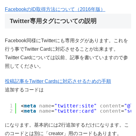
FacebookのID取得方法について（2016年版）
Twitter専用タグについての説明
Facebook同様にTwitterにも専用タグがあります。これを
行う事でTwitter Cardに対応させることが出来ます。
Twitter Cardについては以前、記事を書いていますので参
照してください。
投稿記事をTwitter Cardsに対応させるための手順
追加するコードは
1
<
meta
name
=
"twitter:site"
content
=
"@T
2
<
meta
name
=
"twitter:card"
content
=
"su
になります。基本的には2行追加するだけになります。こ
のコードとは別に「creator」用のコードもあります。