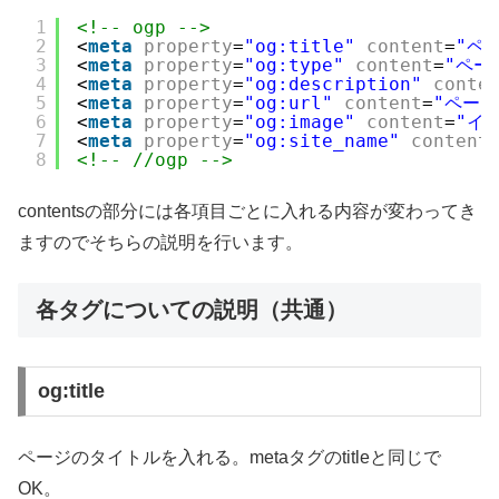
1
<!-- ogp -->
2
<
meta
property
=
"og:title"
content
=
"ペ
3
<
meta
property
=
"og:type"
content
=
"ペー
4
<
meta
property
=
"og:description"
conte
5
<
meta
property
=
"og:url"
content
=
"ページ
6
<
meta
property
=
"og:image"
content
=
"イメ
7
<
meta
property
=
"og:site_name"
content
8
<!-- //ogp -->
contentsの部分には各項目ごとに入れる内容が変わってき
ますのでそちらの説明を行います。
各タグについての説明（共通）
og:title
ページのタイトルを入れる。metaタグのtitleと同じで
OK。