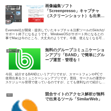
画像編集ソフト
便利ツール
「Screenpresso」キャプチャ
（スクリーンショット）も出来る
よ！
Evernote社が開発・提供していたキャプチャ＆注釈ツールのSkitchが
サポート終了になるようです。WindowsOSがサポート外になるとの
事でMacは今のところ、大丈夫のようです。今後、使えなくなる可能
性もあるので代わりのツールを探していたところ、よさげなツールを
見つけたので紹介します。
無料のグループコミュニケーショ
便利ツール
ンアプリ「BAND」で簡単にグル
ープ運営・管理を！
今回、紹介するBANDというアプリですが、スマートフォンやPCで
使用出来るコミュニケーションアプリです。普段、サークルの運営や
スケジュール管理で使っているのですが、とても便利なので紹介した
いと思います。
競合サイトのアクセス解析が無料
SEO
で出来るツール「SimilarWeb」