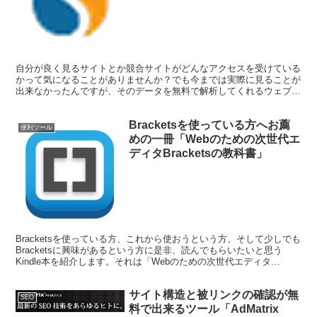
自分が良く見るサイトとか競合サイトがどんなアクセスを受けている
かって気になることがありませんか？でも今までは実際に見ることが
出来なかったんですが、そのデータを無料で解析してくれるウェブツ
ール「SimilarWeb」を紹介します。これで競合サイトも丸裸です。
Bracketsを使っている方へお薦
便利ツール
めの一冊「Webのための次世代エ
ディタBracketsの教科書」
Bracketsを使っている方、これから使おうという方、そして少しでも
Bracketsに興味があるという方に是非、読んでもらいたいと思う
Kindle本を紹介します。それは「Webのための次世代エディタ
Bracketsの教科書」です。以前、Bracketsのアドインを紹介した際に
最後にちょろっと紹介していたのですが、実に実用的な教科書なので
サイト構造と被リンクの確認が無
再度しっかりと紹介しておきます。
SEO
料で出来るツール「AdMatrix