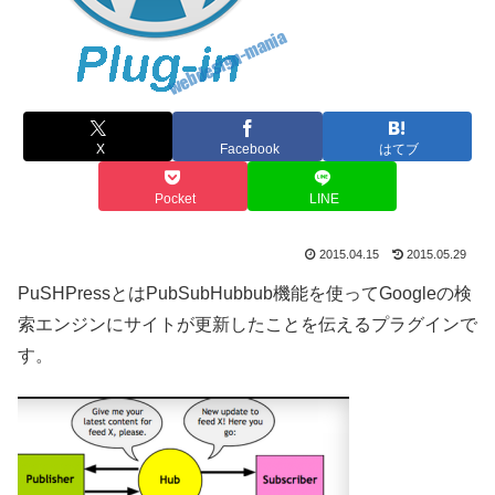
X
Facebook
はてブ
Pocket
LINE
2015.04.15
2015.05.29
PuSHPressとはPubSubHubbub機能を使ってGoogleの検
索エンジンにサイトが更新したことを伝えるプラグインで
す。