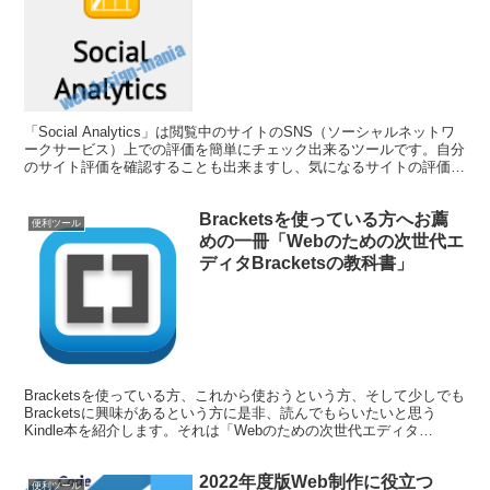
「Social Analytics」は閲覧中のサイトのSNS（ソーシャルネットワ
ークサービス）上での評価を簡単にチェック出来るツールです。自分
のサイト評価を確認することも出来ますし、気になるサイトの評価確
認も出来る優れものです。Google Chromeブラウザの拡張機能として
使用可能です。
Bracketsを使っている方へお薦
便利ツール
めの一冊「Webのための次世代エ
ディタBracketsの教科書」
Bracketsを使っている方、これから使おうという方、そして少しでも
Bracketsに興味があるという方に是非、読んでもらいたいと思う
Kindle本を紹介します。それは「Webのための次世代エディタ
Bracketsの教科書」です。以前、Bracketsのアドインを紹介した際に
最後にちょろっと紹介していたのですが、実に実用的な教科書なので
2022年度版Web制作に役立つ
再度しっかりと紹介しておきます。
便利ツール