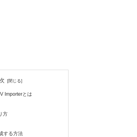
次
SV Importerとは
り方
作成する方法