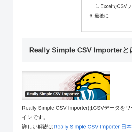
ExcelでC
最後に
Really Simple CSV Importer
Really Simple CSV Importerは
インです。
詳しい解説は
Really Simple CSV Impo